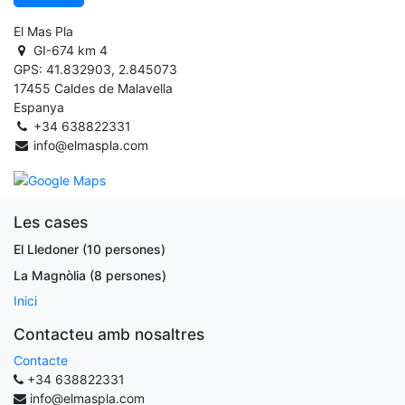
El Mas Pla
GI-674 km 4
GPS: 41.832903, 2.845073
17455 Caldes de Malavella
Espanya
+34 638822331
info@elmaspla.com
Les cases
El Lledoner (10 persones)
La Magnòlia (8 persones)
Inici
Contacteu amb nosaltres
Contacte
+34 638822331
info@elmaspla.com